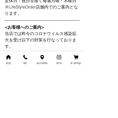
定休日：祝日を除く毎週月曜・木曜日
※LifeStyleOrder店舗内でのご案内とな
ります。
<お客様へのご案内>
当店では昨今のコロナウイルス感染拡
大を受け以下の対策を行なっておりま
す。
・消毒、清掃の実施
top
tel
access
sns
e-shop
ドアノブ、応対テーブル、応対チェ
ア、手すり、フィッティングルーム、
使用している通信機器など手の触れる
箇所の来店毎の消毒。
スタッフはマスク着用の上で対応。手
洗い、除菌スプレー、消毒ジェルで常
時消毒。