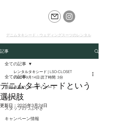
LSO
CLOSET
デニムタキシード・ウェディングスーツのレンタル
記事
全ての記事
レンタルタキシード | LSO-CLOSET
全ての記事
2020年9月14日
読了時間: 3分
デニムタキシードという
新郎衣装のコーディネート
選択肢
NEWS
更新日：
2025年3月24日
スタッフのつぶやき
キャンペーン情報