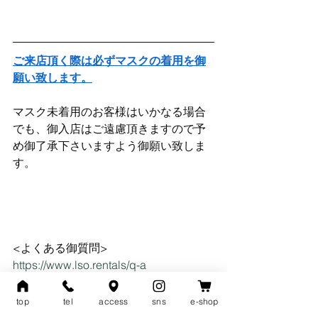
ご来店頂く際は必ずマスクの着用を御
願い致します。
マスク未着用のお客様はいかなる場合
でも、御入店はご遠慮頂きますので予
め御了承下さいますよう御願い致しま
す。
<よくある御質問>
https://www.lso.rentals/q-a
<価格について>
top
tel
access
sns
e-shop
https://www.lso.rentals/price