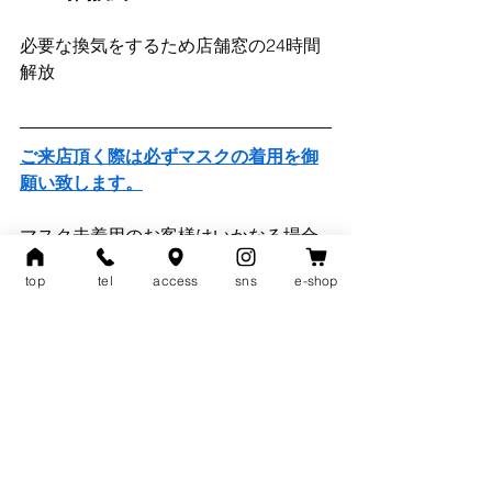
必要な換気をするため店舗窓の24時間
解放
ご来店頂く際は必ずマスクの着用を御
願い致します。
マスク未着用のお客様はいかなる場合
でも、御入店はご遠慮頂きますので予
top
tel
access
sns
e-shop
め御了承下さいますよう御願い致しま
す。
https://www.lso.rentals
/q-a