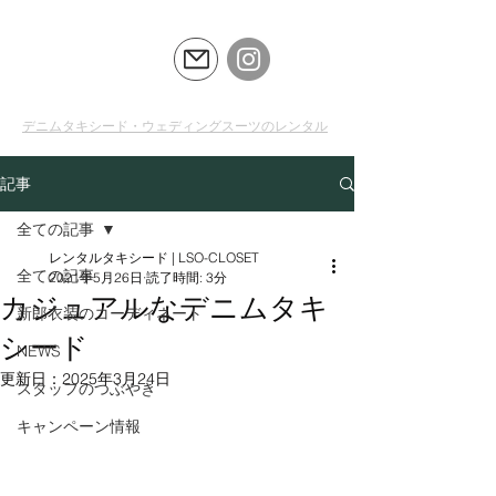
LSO
CLOSET
デニムタキシード・ウェディングスーツのレンタル
記事
全ての記事
レンタルタキシード | LSO-CLOSET
全ての記事
2021年5月26日
読了時間: 3分
カジュアルなデニムタキ
新郎衣装のコーディネート
シード
NEWS
更新日：
2025年3月24日
スタッフのつぶやき
キャンペーン情報