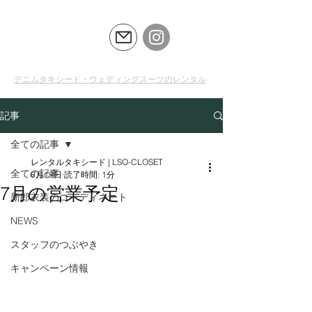
LSO
CLOSET
デニムタキシード・ウェディングスーツのレンタル
記事
全ての記事
レンタルタキシード | LSO-CLOSET
全ての記事
6月19日
読了時間: 1分
7月の営業予定
新郎衣装のコーディネート
NEWS
スタッフのつぶやき
キャンペーン情報