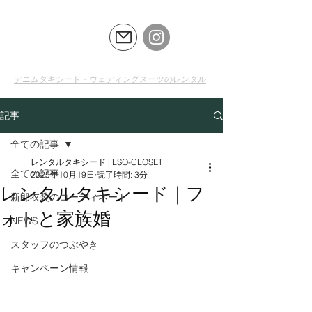
LSO
CLOSET
デニムタキシード・ウェディングスーツのレンタル
記事
全ての記事
レンタルタキシード | LSO-CLOSET
全ての記事
2025年10月19日
読了時間: 3分
レンタルタキシード｜フ
新郎衣装のコーディネート
ォトと家族婚
NEWS
スタッフのつぶやき
キャンペーン情報