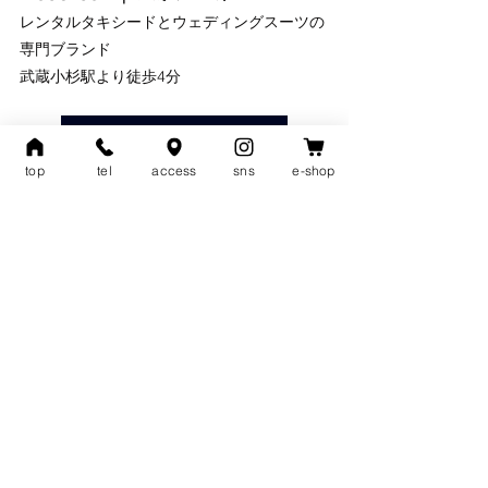
レンタルタキシードとウェディングスーツの
専門ブランド
武蔵小杉駅より徒歩4分
LSOCLOSET トップへ戻る >
top
tel
access
sns
e-shop
◾️お客様へのご案内
ご面倒お掛け致しますがお電話で問い合わせ
希望の方は営業日にご連絡頂くか、休業日は 
> 問い合わせフォーム
 よりご連絡をお願い出
来ますと幸いです。
※お電話の受付は営業日の11:00-19:00とな
ります。
定休日：祝日を除く毎週 月曜日・木曜日